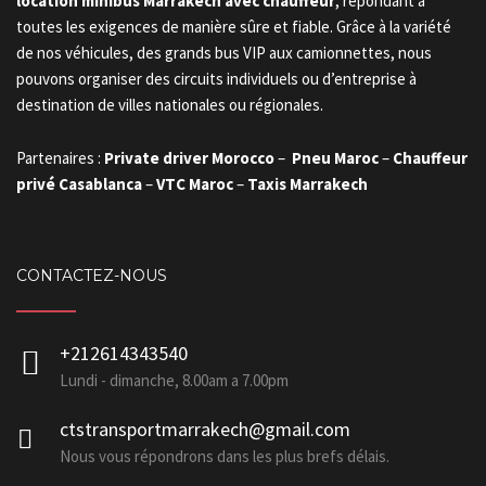
location minibus Marrakech avec chauffeur
, répondant à
toutes les exigences de manière sûre et fiable. Grâce à la variété
de nos véhicules, des grands bus VIP aux camionnettes, nous
pouvons organiser des circuits individuels ou d’entreprise à
destination de villes nationales ou régionales.
Partenaires :
Private driver Morocco
–
Pneu Maroc
–
Chauffeur
privé Casablanca
–
VTC Maroc
–
Taxis Marrakech
CONTACTEZ-NOUS
+212614343540
Lundi - dimanche, 8.00am a 7.00pm
ctstransportmarrakech@gmail.com
Nous vous répondrons dans les plus brefs délais.